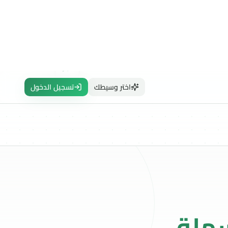
ين
3
ابدأ التداول