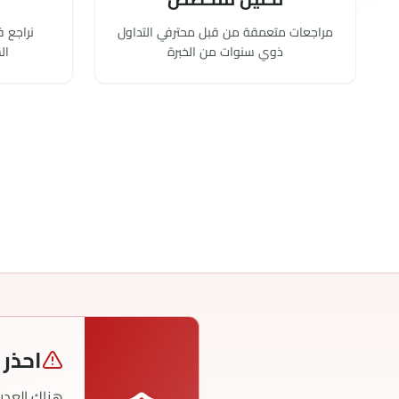
احذر 
هناك العديد
القائمة الس